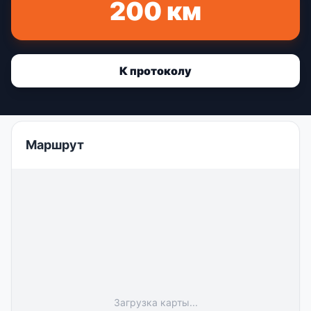
200 км
К протоколу
Маршрут
Загрузка карты...